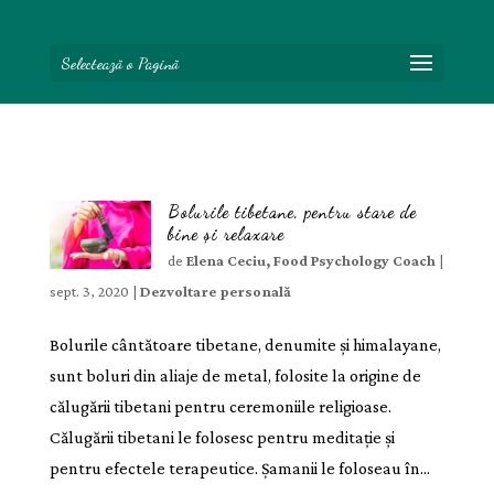
Selectează o Pagină
Bolurile tibetane, pentru stare de
bine și relaxare
de
Elena Ceciu, Food Psychology Coach
|
sept. 3, 2020
|
Dezvoltare personală
Bolurile cântătoare tibetane, denumite și himalayane,
sunt boluri din aliaje de metal, folosite la origine de
călugării tibetani pentru ceremoniile religioase.
Călugării tibetani le folosesc pentru meditație și
pentru efectele terapeutice. Șamanii le foloseau în...