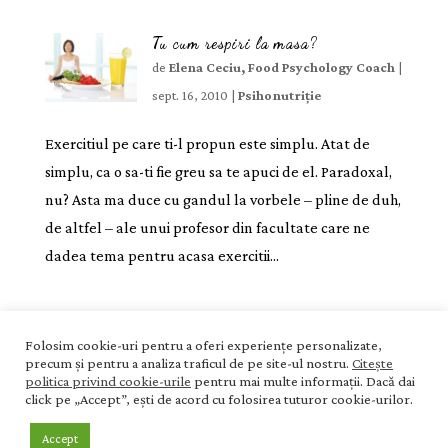
Tu cum respiri la masa?
de
Elena Ceciu, Food Psychology Coach
|
sept. 16, 2010
|
Psihonutriție
Exercitiul pe care ti-l propun este simplu. Atat de
simplu, ca o sa-ti fie greu sa te apuci de el. Paradoxal,
nu? Asta ma duce cu gandul la vorbele – pline de duh,
de altfel – ale unui profesor din facultate care ne
dadea tema pentru acasa exercitii...
Acasă
Blog
Termeni și condiții
Folosim cookie-uri pentru a oferi experiențe personalizate,
precum și pentru a analiza traficul de pe site-ul nostru.
Citește
Politica de confidențialitate
Politica de cookies
politica privind cookie-urile
pentru mai multe informații. Dacă dai
Contact
click pe „Accept”, ești de acord cu folosirea tuturor cookie-urilor.
Accept