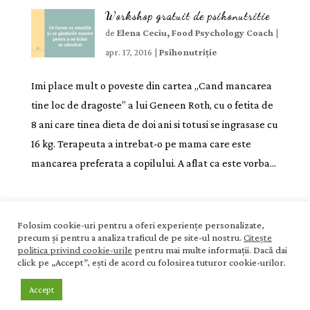
Workshop gratuit de psihonutritie
de
Elena Ceciu, Food Psychology Coach
|
apr. 17, 2016
|
Psihonutriție
Imi place mult o poveste din cartea „Cand mancarea
tine loc de dragoste” a lui Geneen Roth, cu o fetita de
8 ani care tinea dieta de doi ani si totusi se ingrasase cu
16 kg. Terapeuta a intrebat-o pe mama care este
mancarea preferata a copilului. A aflat ca este vorba...
Acasă
Blog
Termeni și condiții
Folosim cookie-uri pentru a oferi experiențe personalizate,
precum și pentru a analiza traficul de pe site-ul nostru.
Citește
Politica de confidențialitate
Politica de cookies
politica privind cookie-urile
pentru mai multe informații. Dacă dai
Contact
click pe „Accept”, ești de acord cu folosirea tuturor cookie-urilor.
Accept
Creat de
Elegant Themes
| Cu sprijinul
WordPress