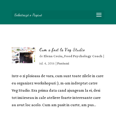
Selectează o Pagină
Cum a fost la Veg Studio
de
Elena Ceciu, Food Psychology Coach
|
iul. 4, 2016
|
Pasiuni
Intr-o zi ploioasa de vara, cum sunt toate zilele in care
eu organizez workshopuri :), m-am indreptat catre
Veg Studio. Era prima data cand ajungeam la ei, desi
tot imi ieseau in cale ateliere foarte interesante care
au avut loc acolo. Cum am pasit in curte, am pus...