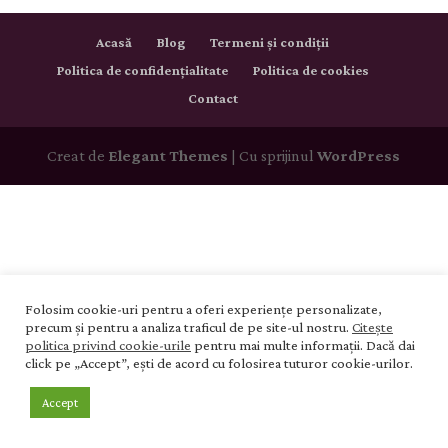
Acasă
Blog
Termeni și condiții
Politica de confidențialitate
Politica de cookies
Contact
Creat de
Elegant Themes
| Cu sprijinul
WordPress
Folosim cookie-uri pentru a oferi experiențe personalizate,
precum și pentru a analiza traficul de pe site-ul nostru.
Citește
politica privind cookie-urile
pentru mai multe informații. Dacă dai
click pe „Accept”, ești de acord cu folosirea tuturor cookie-urilor.
Accept