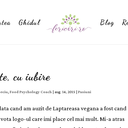
rtea
Ghidul
Blog
R
e, cu iubire
Ceciu, Food Psychology Coach
|
aug. 14, 2015
|
Pasiuni
data cand am auzit de Laptareasa vegana a fost cand
 vota logo-ul care imi place cel mai mult. Mi-a atras