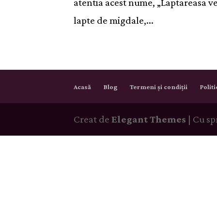
atentia acest nume, „Laptareasa ve
lapte de migdale,...
Acasă
Blog
Termeni și condiții
Polit
Creat de
Elegant Themes
| Cu sp