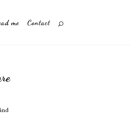
ead me
Contact
are
când