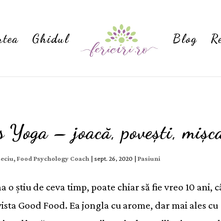
rtea
Ghidul
Blog
R
s Yoga – joacă, povești, mișc
Ceciu, Food Psychology Coach
|
sept. 26, 2020
|
Pasiuni
a o știu de ceva timp, poate chiar să fie vreo 10 ani, 
evista Good Food. Ea jongla cu arome, dar mai ales cu