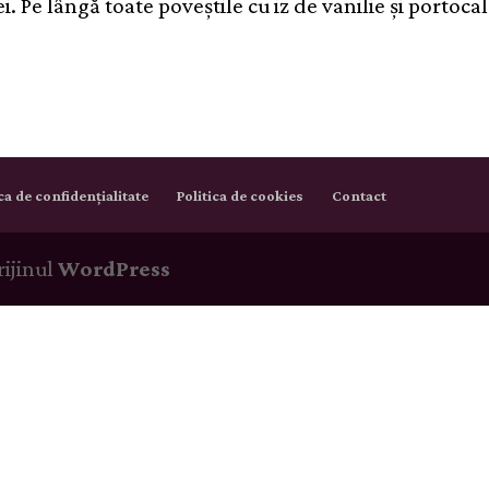
ei. Pe lângă toate poveștile cu iz de vanilie și portoca
ica de confidențialitate
Politica de cookies
Contact
rijinul
WordPress