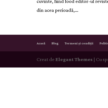
cuvinte, fiind food editor-ul revist
din acea perioadă,...
Acasă
Blog
Termeni și condiții
Polit
Creat de
Elegant Themes
| Cu sp