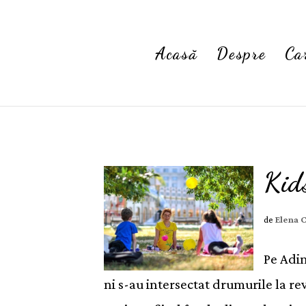
Acasă
Despre
Ca
Kid
de
Elena 
Pe Adin
ni s-au intersectat drumurile la r