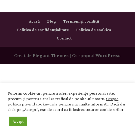
Acasă
Blog
Termeni și condiții
Politica de confidențialitate
Politica de cookies
Contact
Creat de
Elegant Themes
| Cu sprijinul
WordPress
Folosim cookie-uri pentru a oferi experiențe personalizate,
precum și pentru a analiza traficul de pe site-ul nostru.
Citește
politica privind cookie-urile
pentru mai multe informații. Dacă dai
click pe „Accept”, ești de acord cu folosirea tuturor cookie-urilor.
Accept