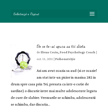
Selectează o Pagină
De ce te-ai apuca sa tii dieta
de
Elena Ceciu, Food Psychology Coach
|
oct. 15, 2011
|
Psihonutriție
Azi am avut ocazia sa aud (si ce ocazie!
am stat intr-un picior in masina 282 in
drum spre casa prin Tei, presata ca intr-o cutie de
sardine) o discutie intre mai multe adolescente legata
de cure de slabire. Vremurile se schimba, adolescentii
se schimba, dar discutia...