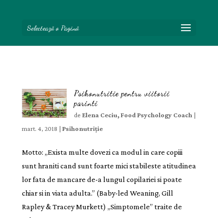
Selectează o Pagină
Psihonutritie pentru viitorii
parinti
de
Elena Ceciu, Food Psychology Coach
|
mart. 4, 2018
|
Psihonutriție
Motto: „Exista multe dovezi ca modul in care copiii
sunt hraniti cand sunt foarte mici stabileste atitudinea
lor fata de mancare de-a lungul copilariei si poate
chiar si in viata adulta.” (Baby-led Weaning, Gill
Rapley & Tracey Murkett) „Simptomele” traite de