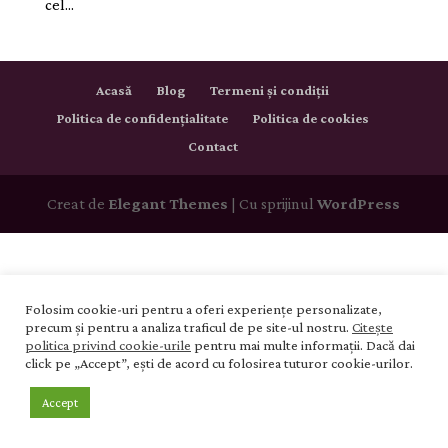
cel...
Acasă
Blog
Termeni și condiții
Politica de confidențialitate
Politica de cookies
Contact
Creat de
Elegant Themes
| Cu sprijinul
WordPress
Folosim cookie-uri pentru a oferi experiențe personalizate,
precum și pentru a analiza traficul de pe site-ul nostru.
Citește
politica privind cookie-urile
pentru mai multe informații. Dacă dai
click pe „Accept”, ești de acord cu folosirea tuturor cookie-urilor.
Accept