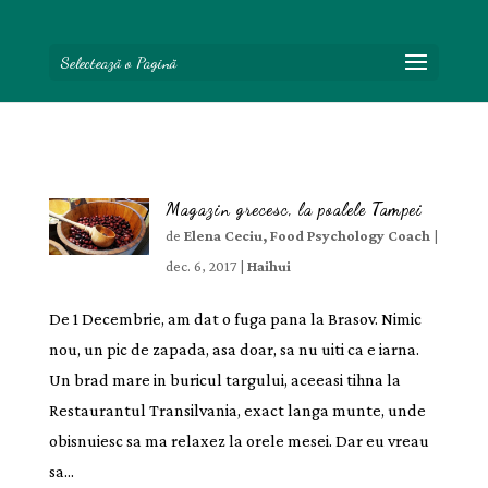
Selectează o Pagină
Magazin grecesc, la poalele Tampei
de
Elena Ceciu, Food Psychology Coach
|
dec. 6, 2017
|
Haihui
De 1 Decembrie, am dat o fuga pana la Brasov. Nimic
nou, un pic de zapada, asa doar, sa nu uiti ca e iarna.
Un brad mare in buricul targului, aceeasi tihna la
Restaurantul Transilvania, exact langa munte, unde
obisnuiesc sa ma relaxez la orele mesei. Dar eu vreau
sa...