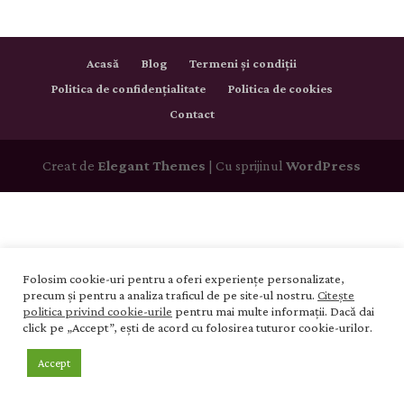
Acasă
Blog
Termeni și condiții
Politica de confidențialitate
Politica de cookies
Contact
Creat de
Elegant Themes
| Cu sprijinul
WordPress
Folosim cookie-uri pentru a oferi experiențe personalizate,
precum și pentru a analiza traficul de pe site-ul nostru.
Citește
politica privind cookie-urile
pentru mai multe informații. Dacă dai
click pe „Accept”, ești de acord cu folosirea tuturor cookie-urilor.
Accept