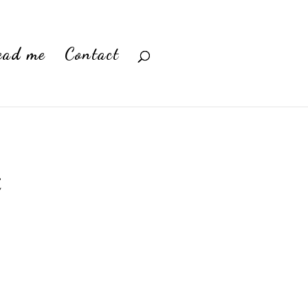
ead me
Contact
i