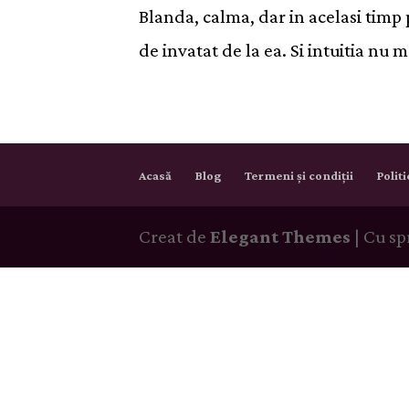
Blanda, calma, dar in acelasi timp 
de invatat de la ea. Si intuitia nu 
Acasă
Blog
Termeni și condiții
Polit
Creat de
Elegant Themes
| Cu sp