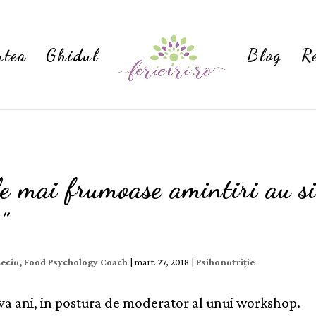
rtea
Ghidul
Blog
R
e mai frumoase amintiri au s
”
Ceciu, Food Psychology Coach
|
mart. 27, 2018
|
Psihonutriție
a ani, in postura de moderator al unui workshop.