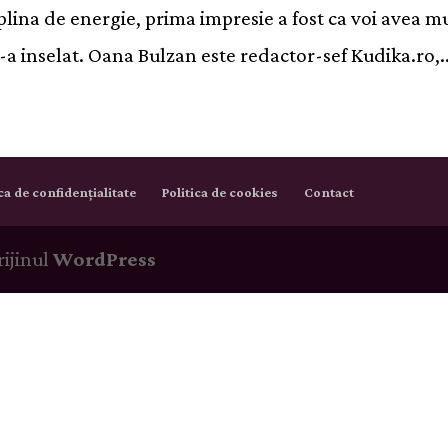
plina de energie, prima impresie a fost ca voi avea m
m-a inselat. Oana Bulzan este redactor-sef Kudika.ro,..
ica de confidențialitate
Politica de cookies
Contact
rijinul
WordPress