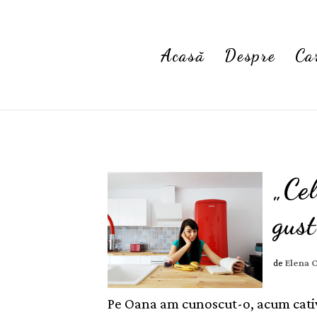
Acasă
Despre
Ca
„Cel
gust
de
Elena 
Pe Oana am cunoscut-o, acum cativ