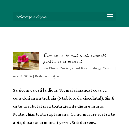
Selectează o Pagină
Cum sa nu te mai invinovatesti
pentru ce ai mancat
de
Elena Ceciu, Food Psychology Coach
|
mai 11, 2016
|
Psihonutriție
Sa zicem ca esti la dieta. Tocmai ai mancat ceva ce
consideri ca nu trebuia (5 tablete de ciocolata!). Simti
ca te-ai sabotat si ca toata ziua de dieta e ratata.
Poate, chiar toata saptamana! Ca nu mai are rost sa te
abtii, daca tot ai mancat gresit. Si iti dai voie...