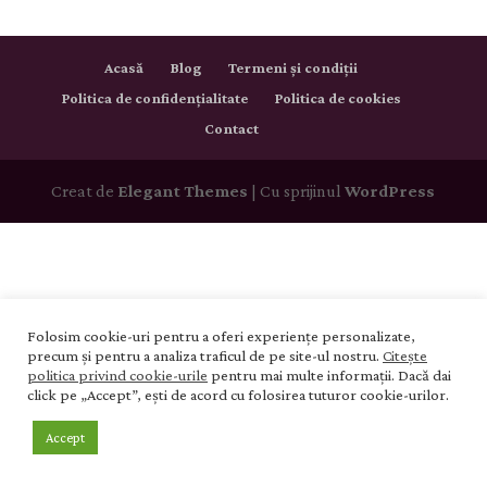
Acasă
Blog
Termeni și condiții
Politica de confidențialitate
Politica de cookies
Contact
Creat de
Elegant Themes
| Cu sprijinul
WordPress
Folosim cookie-uri pentru a oferi experiențe personalizate,
precum și pentru a analiza traficul de pe site-ul nostru.
Citește
politica privind cookie-urile
pentru mai multe informații. Dacă dai
click pe „Accept”, ești de acord cu folosirea tuturor cookie-urilor.
Accept