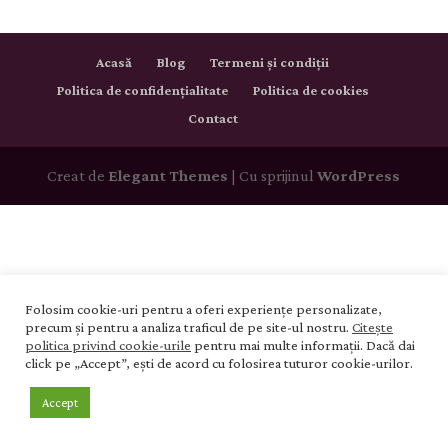
Acasă
Blog
Termeni și condiții
Politica de confidențialitate
Politica de cookies
Contact
Creat de
Elegant Themes
| Cu sprijinul
WordPress
Folosim cookie-uri pentru a oferi experiențe personalizate,
precum și pentru a analiza traficul de pe site-ul nostru.
Citește
politica privind cookie-urile
pentru mai multe informații. Dacă dai
click pe „Accept”, ești de acord cu folosirea tuturor cookie-urilor.
Accept