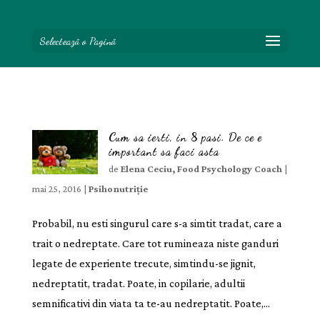
Selectează o Pagină
Cum sa ierti, in 8 pasi. De ce e
important sa faci asta
de
Elena Ceciu, Food Psychology Coach
|
mai 25, 2016
|
Psihonutriție
Probabil, nu esti singurul care s-a simtit tradat, care a
trait o nedreptate. Care tot rumineaza niste ganduri
legate de experiente trecute, simtindu-se jignit,
nedreptatit, tradat. Poate, in copilarie, adultii
semnificativi din viata ta te-au nedreptatit. Poate,...