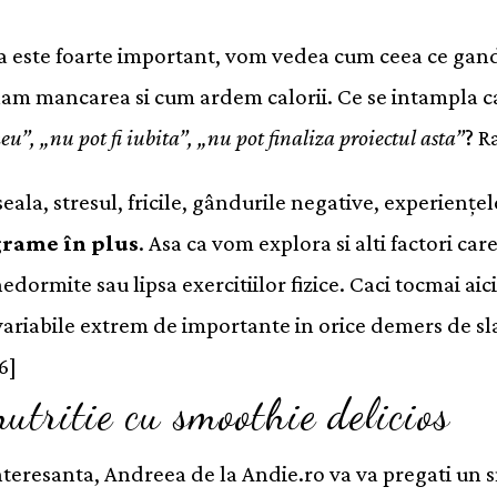
ca este foarte important, vom vedea cum ceea ce gand
lam mancarea si cum ardem calorii. Ce se intampla
, „nu pot fi iubita”, „nu pot finaliza proiectul asta”
? R
ala, stresul, fricile, gândurile negative, experiențel
grame în plus
. Asa ca vom explora si alti factori ca
dormite sau lipsa exercitiilor fizice. Caci tocmai aic
ariabile extrem de importante in orice demers de sla
6]
tritie cu smoothie delicios
 interesanta, Andreea de la Andie.ro va va pregati u