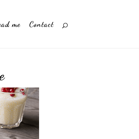
ead me
Contact
e