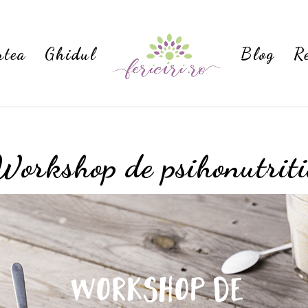
rtea
Ghidul
Blog
R
Workshop de psihonutriti