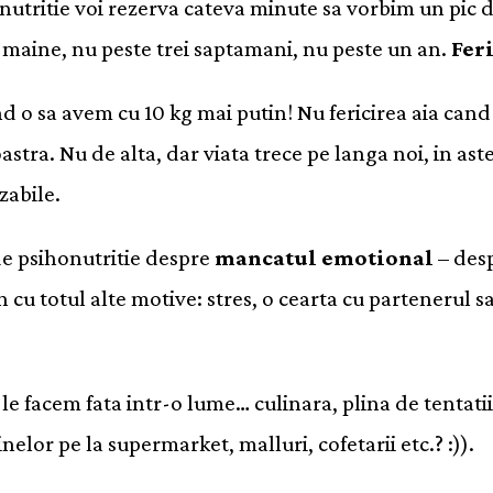
utritie voi rezerva cateva minute sa vorbim un pic de
u maine, nu peste trei saptamani, nu peste un an.
Fer
and o sa avem cu 10 kg mai putin! Nu fericirea aia c
stra. Nu de alta, dar viata trece pe langa noi, in a
zabile.
e psihonutritie despre
mancatul emotional
– des
in cu totul alte motive: stres, o cearta cu partenerul 
.
le facem fata intr-o lume… culinara, plina de tentatii
nelor pe la supermarket, malluri, cofetarii etc.? :)).