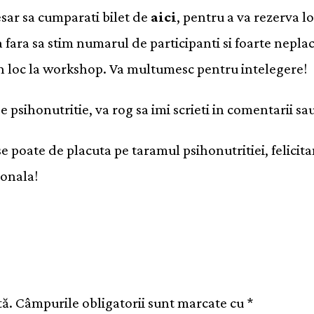
cesar sa cumparati bilet de
aici
, pentru a va rezerva lo
 fara sa stim numarul de participanti si foarte nepla
un loc la workshop. Va multumesc pentru intelegere!
 de psihonutritie, va rog sa imi scrieti in comentarii s
 se poate de placuta pe taramul psihonutritiei, felici
sonala!
tă.
Câmpurile obligatorii sunt marcate cu
*