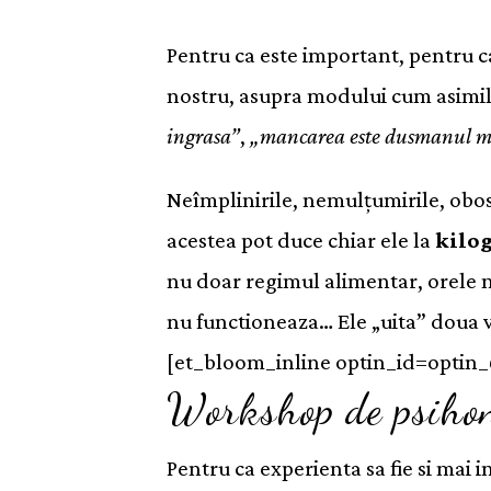
Pentru ca este important, pentru 
nostru, asupra modului cum asimi
ingrasa”
,
„mancarea este dusmanul meu”
Neîmplinirile, nemulțumirile, obose
acestea pot duce chiar ele la
kilo
nu doar regimul alimentar, orele ne
nu functioneaza… Ele „uita” doua v
[et_bloom_inline optin_id=optin_
Workshop de psihonu
Pentru ca experienta sa fie si mai