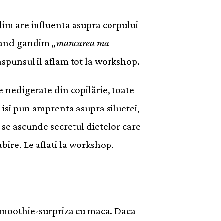
im are influenta asupra corpului
 cand gandim
„mancarea ma
aspunsul il aflam tot la workshop.
e nedigerate din copilărie, toate
re isi pun amprenta asupra siluetei,
i se ascunde secretul dietelor care
bire. Le aflati la workshop.
n smoothie-surpriza cu maca. Daca