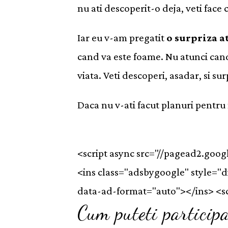
nu ati descoperit-o deja, veti fac
Iar eu v-am pregatit
o surpriza a
cand va este foame. Nu atunci cand
viata. Veti descoperi, asadar, si su
Daca nu v-ati facut planuri pentru
<script async src="//pagead2.goo
<ins class="adsbygoogle" style="
data-ad-format="auto"></ins> <scr
Cum puteti particip