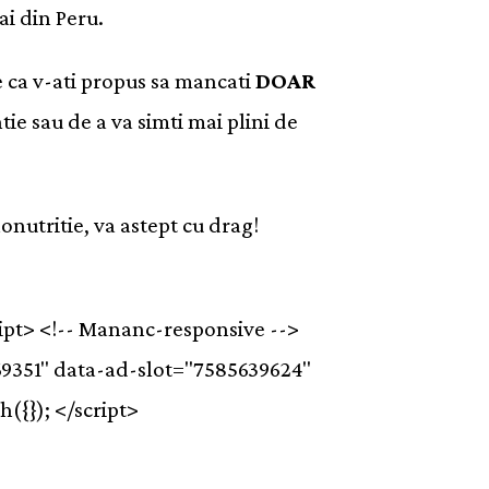
ai din Peru.
e ca v-ati propus sa mancati
DOAR
ie sau de a va simti mai plini de
honutritie, va astept cu drag!
ipt> <!-- Mananc-responsive -->
69351" data-ad-slot="7585639624"
({}); </script>