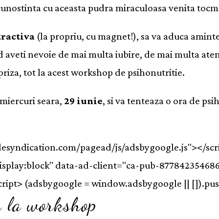
e cunostinta cu aceasta pudra miraculoasa venita tocm
tractiva
(la propriu, cu magnet!), sa va aduca amint
 aveti nevoie de mai multa iubire, de mai multa atent
rpriza, tot la acest workshop de psihonutritie.
 miercuri seara,
29 iunie
, si va tenteaza o ora de psi
glesyndication.com/pagead/js/adsbygoogle.js"></scr
display:block" data-ad-client="ca-pub-87784235468
ipt> (adsbygoogle = window.adsbygoogle || []).push
a la workshop