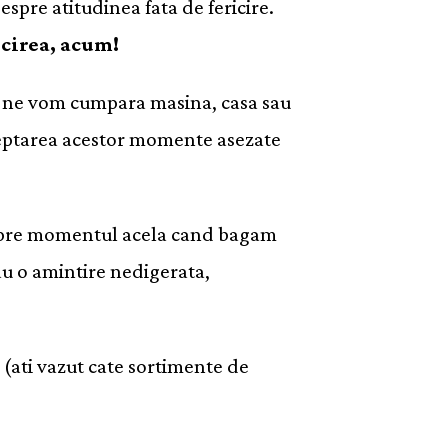
spre atitudinea fata de fericire.
icirea, acum!
and ne vom cumpara masina, casa sau
steptarea acestor momente asezate
pre momentul acela cand bagam
sau o amintire nedigerata,
 (ati vazut cate sortimente de