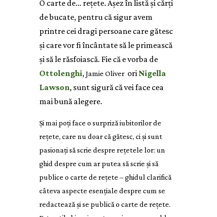
O carte de… rețete. Așez în listă și cărți
de bucate, pentru că sigur avem
printre cei dragi persoane care gătesc
și care vor fi încântate să le primească
și să le răsfoiască. Fie că e vorba de
Ottolenghi
,
ori
Nigella
Jamie Oliver
Lawson
, sunt sigură că vei face cea
mai bună alegere.
Și mai poți face o surpriză iubitorilor de
rețete, care nu doar că gătesc, ci și sunt
pasionați să scrie despre rețetele lor: un
ghid despre cum ar putea să scrie și să
publice o carte de rețete – ghidul clarifică
câteva aspecte esențiale despre cum se
redactează și se publică o carte de rețete.