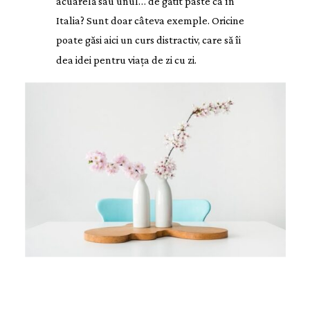
acuarelă sau unul… de gătit paste ca în
Italia? Sunt doar câteva exemple. Oricine
poate găsi aici un curs distractiv, care să îi
dea idei pentru viața de zi cu zi.