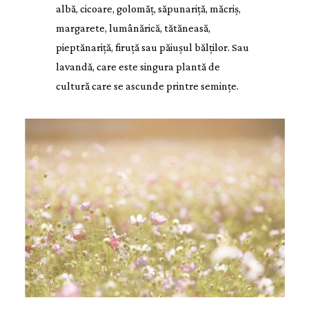
albă, cicoare, golomăț, săpunariță, măcriș,
margarete, lumânărică, tătăneasă,
pieptănariță, firuță sau păiușul bălților. Sau
lavandă, care este singura plantă de
cultură care se ascunde printre semințe.