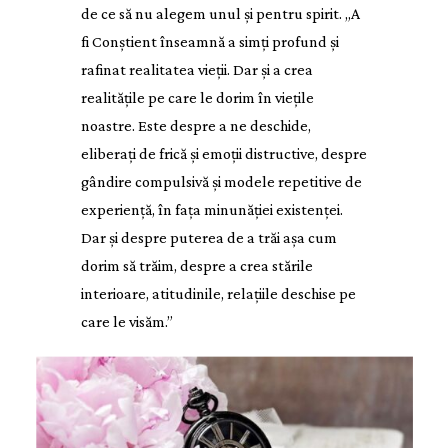
de ce să nu alegem unul și pentru spirit. „A
fi Conștient înseamnă a simți profund și
rafinat realitatea vieții. Dar și a crea
realitățile pe care le dorim în viețile
noastre. Este despre a ne deschide,
eliberați de frică și emoții distructive, despre
gândire compulsivă și modele repetitive de
experiență, în fața minunăției existenței.
Dar și despre puterea de a trăi așa cum
dorim să trăim, despre a crea stările
interioare, atitudinile, relațiile deschise pe
care le visăm.”