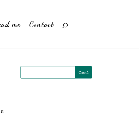
ead me
Contact
he