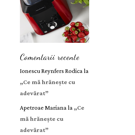
Comentarii recente
Ionescu Reynfers Rodica
la
„Ce mă hrănește cu
adevărat”
Apetroae Mariana
la
„Ce
mă hrănește cu
adevărat”