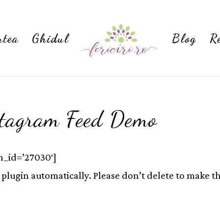
rtea
Ghidul
Blog
R
tagram Feed Demo
n_id=’27030′]
 plugin automatically. Please don’t delete to make t