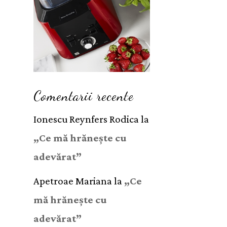
Comentarii recente
Ionescu Reynfers Rodica
la
„Ce mă hrănește cu
adevărat”
Apetroae Mariana
la
„Ce
mă hrănește cu
adevărat”