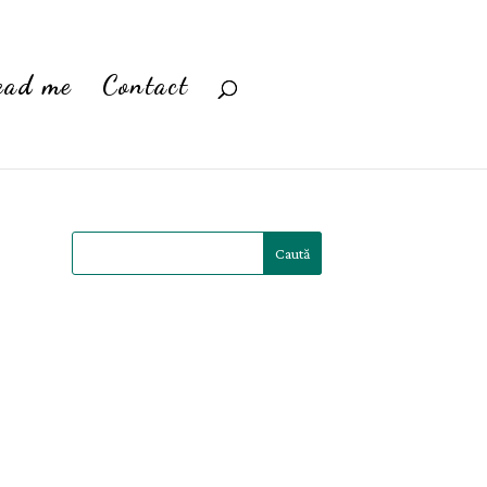
ead me
Contact