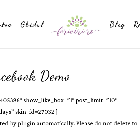
rtea
Ghidul
Blog
R
acebook Demo
405386″ show_like_box=”1″ post_limit=”10″
ays” skin_id=27032 ]
ed by plugin automatically. Please do not delete to