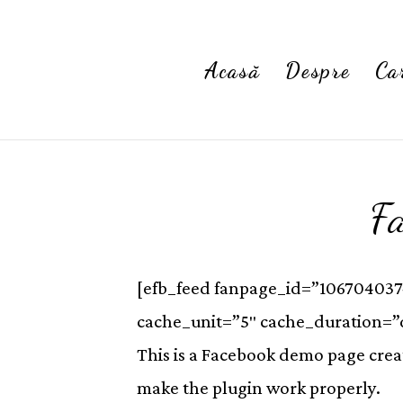
Acasă
Despre
Ca
F
[efb_feed fanpage_id=”106704037
cache_unit=”5″ cache_duration=”d
This is a Facebook demo page creat
make the plugin work properly.