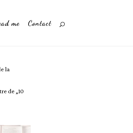
ead me
Contact
de la
tre de „10