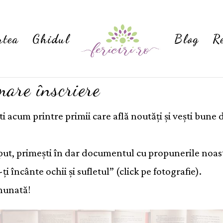
rtea
Ghidul
Blog
R
mare înscriere
ști acum printre primii care află noutăți și vești bune 
put, primești în dar documentul cu propunerile noas
-ți încânte ochii și sufletul” (click pe fotografie).
inunată!