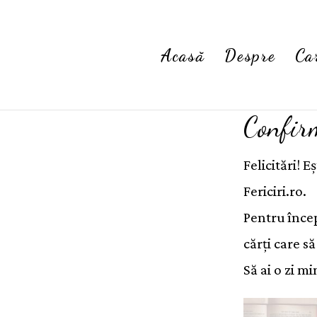
Acasă
Despre
Ca
Confir
Felicitări! E
Fericiri.ro.
Pentru înce
cărți care să
Să ai o zi m