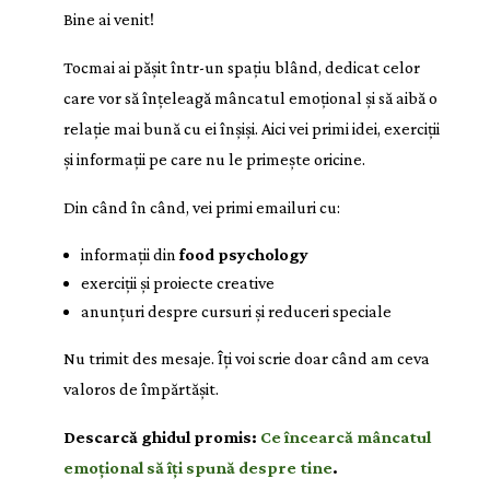
Bine ai venit!
Tocmai ai pășit într-un spațiu blând, dedicat celor
care vor să înțeleagă mâncatul emoțional și să aibă o
relație mai bună cu ei înșiși. Aici vei primi idei, exerciții
și informații pe care nu le primește oricine.
Din când în când, vei primi emailuri cu:
informații din
food psychology
exerciții și proiecte creative
anunțuri despre cursuri și reduceri speciale
Nu trimit des mesaje. Îți voi scrie doar când am ceva
valoros de împărtășit.
Descarcă ghidul promis:
Ce încearcă mâncatul
emoțional să îți spună despre tine
.