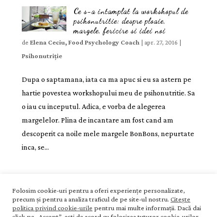
Ce s-a intamplat la workshopul de
psihonutritie: despre ploaie,
margele, fericire si idei noi
de
Elena Ceciu, Food Psychology Coach
|
apr. 27, 2016
|
Psihonutriție
Dupa o saptamana, iata ca ma apuc si eu sa astern pe
hartie povestea workshopului meu de psihonutritie. Sa
o iau cu inceputul. Adica, e vorba de alegerea
margelelor. Plina de incantare am fost cand am
descoperit ca noile mele margele BonBons, nepurtate
inca, se...
Acasă
Blog
Termeni și condiții
Folosim cookie-uri pentru a oferi experiențe personalizate,
precum și pentru a analiza traficul de pe site-ul nostru.
Citește
Politica de confidențialitate
Politica de cookies
politica privind cookie-urile
pentru mai multe informații. Dacă dai
Contact
click pe „Accept”, ești de acord cu folosirea tuturor cookie-urilor.