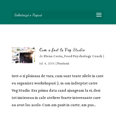
Selectează o Pagină
Cum a fost la Veg Studio
de
Elena Ceciu, Food Psychology Coach
|
iul. 4, 2016
|
Pasiuni
Intr-o zi ploioasa de vara, cum sunt toate zilele in care
eu organizez workshopuri :), m-am indreptat catre
Veg Studio. Era prima data cand ajungeam la ei, desi
tot imi ieseau in cale ateliere foarte interesante care
au avut loc acolo. Cum am pasit in curte, am pus...