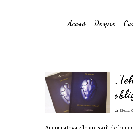
Acasă
Despre
Ca
„Teh
obli
de
Elena 
Acum cateva zile am sarit de bucur