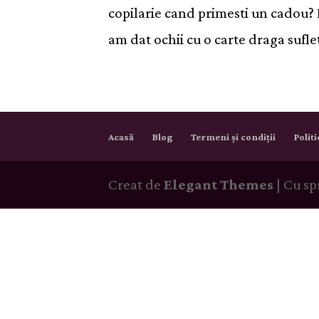
copilarie cand primesti un cadou? Ei
am dat ochii cu o carte draga suflet
Acasă
Blog
Termeni și condiții
Polit
Creat de
Elegant Themes
| Cu sp