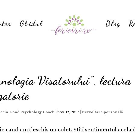
rtea
Ghidul
Blog
R
nologia Visatorului”, lectura
gatorie
Ceciu, Food Psychology Coach
|
nov. 12, 2017
|
Dezvoltare personală
ie cand am deschis un colet. Stiti sentimentul acela 