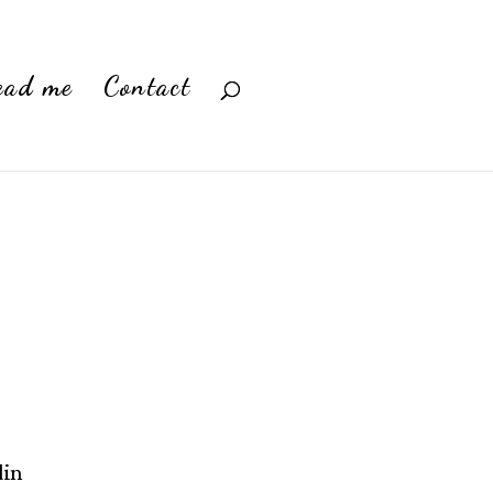
ead me
Contact
din