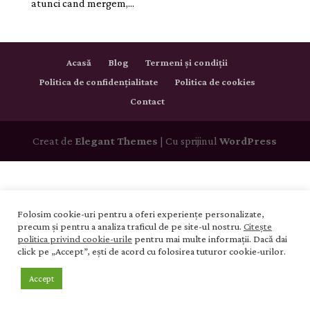
atunci cand mergem,...
Acasă
Blog
Termeni și condiții
Politica de confidențialitate
Politica de cookies
Contact
Creat de
Elegant Themes
| Cu sprijinul
WordPress
Folosim cookie-uri pentru a oferi experiențe personalizate,
precum și pentru a analiza traficul de pe site-ul nostru.
Citește
politica privind cookie-urile
pentru mai multe informații. Dacă dai
click pe „Accept”, ești de acord cu folosirea tuturor cookie-urilor.
Accept