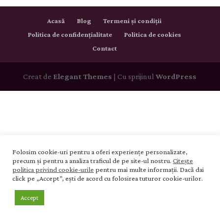
Acasă
Blog
Termeni și condiții
Politica de confidențialitate
Politica de cookies
Contact
Creat de
Elegant Themes
| Cu sprijinul
WordPress
Folosim cookie-uri pentru a oferi experiențe personalizate,
precum și pentru a analiza traficul de pe site-ul nostru.
Citește
politica privind cookie-urile
pentru mai multe informații. Dacă dai
click pe „Accept”, ești de acord cu folosirea tuturor cookie-urilor.
Accept