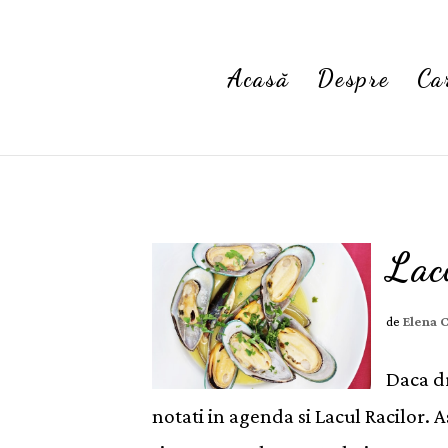
Acasă
Despre
Ca
Lacu
de
Elena 
Daca dr
notati in agenda si Lacul Racilor. A