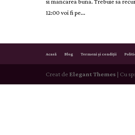
si mancarea buna. Trebuie sa recuno
12:00 voi fi pe...
Acasă
Blog
Termeni și condiții
Polit
Creat de
Elegant Themes
| Cu sp