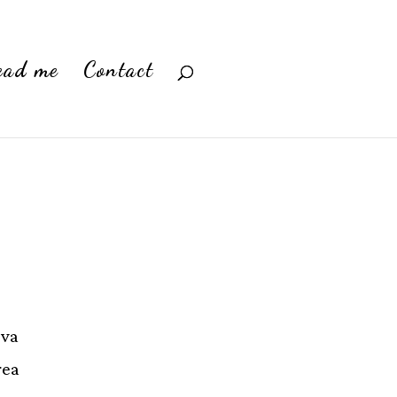
ead me
Contact
 va
rea