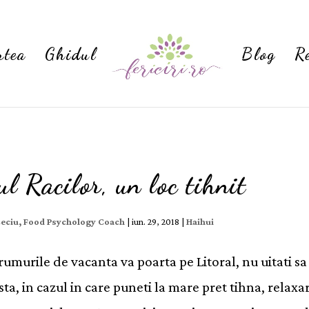
rtea
Ghidul
Blog
R
l Racilor, un loc tihnit
Ceciu, Food Psychology Coach
|
iun. 29, 2018
|
Haihui
umurile de vacanta va poarta pe Litoral, nu uitati sa
sta, in cazul in care puneti la mare pret tihna, relaxa