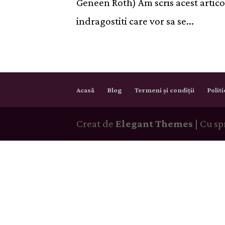
Geneen Roth) Am scris acest articol
indragostiti care vor sa se...
Acasă
Blog
Termeni și condiții
Polit
Creat de
Elegant Themes
| Cu sp