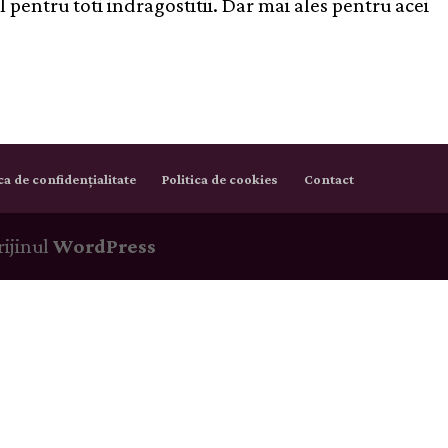
 pentru toti indragostitii. Dar mai ales pentru acei
ica de confidențialitate
Politica de cookies
Contact
rijinul
WordPress