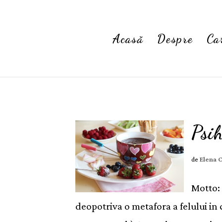
Acasă
Despre
Ca
Psih
de
Elena 
Motto: 
deopotriva o metafora a felului in