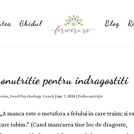
rtea
Ghidul
Blog
R
onutritie pentru indragostiti
Ceciu, Food Psychology Coach
|
ian. 7, 2018
|
Psihonutriție
„A manca este o metafora a felului in care traim; si e
 care iubim.” (Cand mancarea tine loc de dragoste,