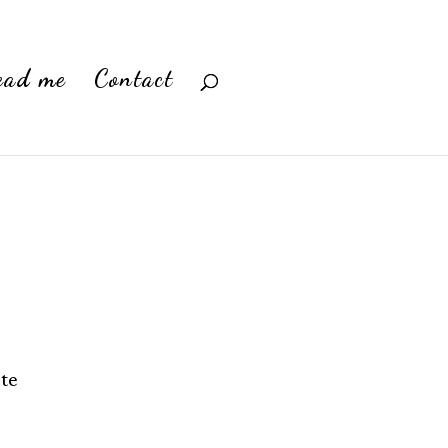
ead me
Contact
ste