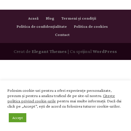
Acasă
Blog
Termeni și condiții
Politica de confidențialitate
Politica de cookies
Contact
Creat de
Elegant Themes
| Cu sprijinul
WordPress
Folosim cookie-uri pentru a oferi experiențe personalizate,
precum și pentru a analiza traficul de pe site-ul nostru.
Citește
politica privind cookie-urile
pentru mai multe informații. Dacă dai
click pe „Accept”, ești de acord cu folosirea tuturor cookie-urilor.
Accept