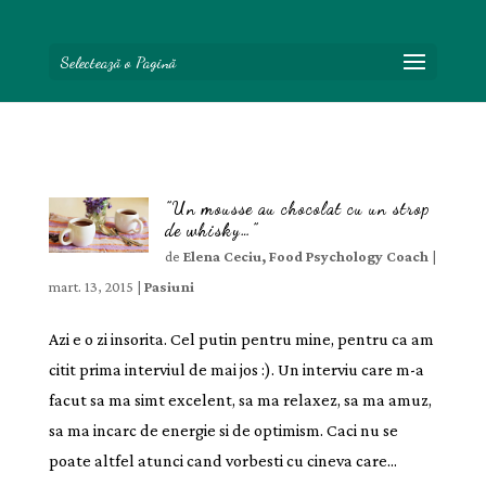
Selectează o Pagină
”Un mousse au chocolat cu un strop
de whisky…”
de
Elena Ceciu, Food Psychology Coach
|
mart. 13, 2015
|
Pasiuni
Azi e o zi insorita. Cel putin pentru mine, pentru ca am
citit prima interviul de mai jos :). Un interviu care m-a
facut sa ma simt excelent, sa ma relaxez, sa ma amuz,
sa ma incarc de energie si de optimism. Caci nu se
poate altfel atunci cand vorbesti cu cineva care...