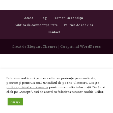
Acasă
Blog
Termeni și condiții
Politica de confidențialitate
Politica de cookies
Contact
Creat de
Elegant Themes
| Cu sprijinul
WordPress
Folosim cookie-uri pentru a oferi experiențe personalizate,
precum și pentru a analiza traficul de pe site-ul nostru.
Citește
politica privind cookie-urile
pentru mai multe informații. Dacă dai
click pe „Accept”, ești de acord cu folosirea tuturor cookie-urilor.
Accept