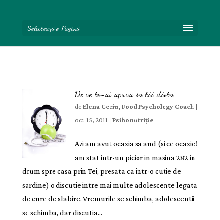
Selectează o Pagină
De ce te-ai apuca sa tii dieta
de
Elena Ceciu, Food Psychology Coach
|
oct. 15, 2011
|
Psihonutriție
Azi am avut ocazia sa aud (si ce ocazie!
am stat intr-un picior in masina 282 in
drum spre casa prin Tei, presata ca intr-o cutie de
sardine) o discutie intre mai multe adolescente legata
de cure de slabire. Vremurile se schimba, adolescentii
se schimba, dar discutia...