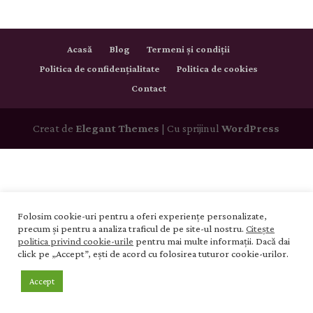
Acasă
Blog
Termeni și condiții
Politica de confidențialitate
Politica de cookies
Contact
Creat de
Elegant Themes
| Cu sprijinul
WordPress
Folosim cookie-uri pentru a oferi experiențe personalizate,
precum și pentru a analiza traficul de pe site-ul nostru.
Citește
politica privind cookie-urile
pentru mai multe informații. Dacă dai
click pe „Accept”, ești de acord cu folosirea tuturor cookie-urilor.
Accept