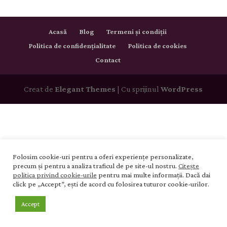
Acasă
Blog
Termeni și condiții
Politica de confidențialitate
Politica de cookies
Contact
Creat de
Elegant Themes
| Cu sprijinul
WordPress
Folosim cookie-uri pentru a oferi experiențe personalizate,
precum și pentru a analiza traficul de pe site-ul nostru.
Citește
politica privind cookie-urile
pentru mai multe informații. Dacă dai
click pe „Accept”, ești de acord cu folosirea tuturor cookie-urilor.
Accept