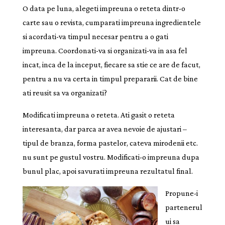
O data pe luna, alegeti impreuna o reteta dintr-o
carte sau o revista, cumparati impreuna ingredientele
si acordati-va timpul necesar pentru a o gati
impreuna. Coordonati-va si organizati-va in asa fel
incat, inca de la inceput, fiecare sa stie ce are de facut,
pentru a nu va certa in timpul prepararii. Cat de bine
ati reusit sa va organizati?
Modificati impreuna o reteta. Ati gasit o reteta
interesanta, dar parca ar avea nevoie de ajustari –
tipul de branza, forma pastelor, cateva mirodenii etc.
nu sunt pe gustul vostru. Modificati-o impreuna dupa
bunul plac, apoi savurati impreuna rezultatul final.
Propune-i
partenerul
ui sa