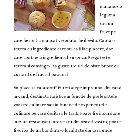
manance o
leguma
sau un
fruct pe
care fie nu l-a mancat vreodata, fie il evita. Cauta o
reteta cu ingrediente care stii ca ii fac placere, dar
care contine si ingredientul-surpriza. Pregateste
reteta si convinge-l sa guste. Ce zici de niste briose cu
custard de fructul pasiunii?
Va place sa calatoriti? Puteti alege impreuna, din cand
in cand, destinatii turistice in functie de preferintele
voastre culinare sau in functie de experientele
culinare pe care doriti sa le traiti. Poate fi o incursiune
intr-un restaurant interesant din orasul vostru, poate
fi vorba de un bar dintr-o localitate din tara unde