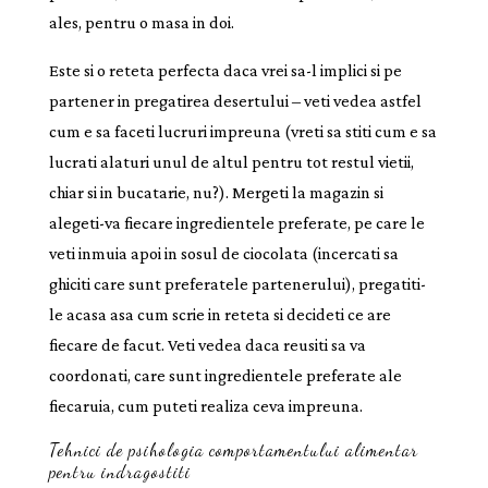
ales, pentru o masa in doi.
Este si o reteta perfecta daca vrei sa-l implici si pe
partener in pregatirea desertului ‒ veti vedea astfel
cum e sa faceti lucruri impreuna (vreti sa stiti cum e sa
lucrati alaturi unul de altul pentru tot restul vietii,
chiar si in bucatarie, nu?). Mergeti la magazin si
alegeti-va fiecare ingredientele preferate, pe care le
veti inmuia apoi in sosul de ciocolata (incercati sa
ghiciti care sunt preferatele partenerului), pregatiti-
le acasa asa cum scrie in reteta si decideti ce are
fiecare de facut. Veti vedea daca reusiti sa va
coordonati, care sunt ingredientele preferate ale
fiecaruia, cum puteti realiza ceva impreuna.
Tehnici de psihologia comportamentului alimentar
pentru indragostiti