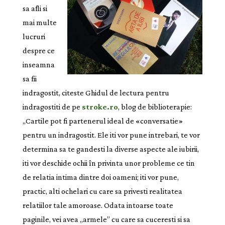
sa afli si
mai multe
lucruri
despre ce
inseamna
sa fii
indragostit, citeste Ghidul de lectura pentru
indragostiti de pe
stroke.ro
, blog de biblioterapie:
„Cartile pot fi partenerul ideal de «conversatie»
pentru un indragostit. Ele iti vor pune intrebari, te vor
determina sa te gandesti la diverse aspecte ale iubirii,
iti vor deschide ochii în privinta unor probleme ce tin
de relatia intima dintre doi oameni; iti vor pune,
practic, alti ochelari cu care sa privesti realitatea
relatiilor tale amoroase. Odata intoarse toate
paginile, vei avea „armele” cu care sa cuceresti si sa