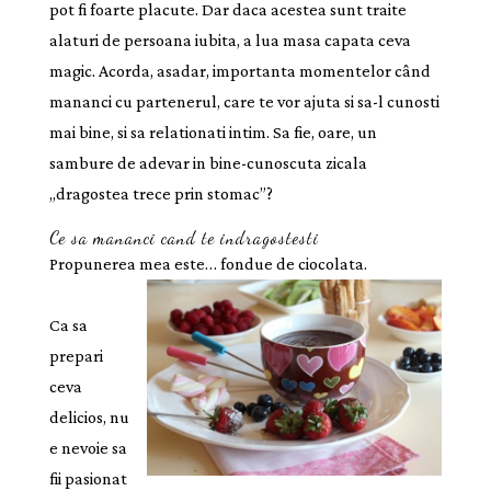
pot fi foarte placute. Dar daca acestea sunt traite
alaturi de persoana iubita, a lua masa capata ceva
magic. Acorda, asadar, importanta momentelor când
mananci cu partenerul, care te vor ajuta si sa-l cunosti
mai bine, si sa relationati intim. Sa fie, oare, un
sambure de adevar in bine-cunoscuta zicala
„dragostea trece prin stomac”?
Ce sa mananci cand te indragostesti
Propunerea mea este… fondue de ciocolata.
Ca sa
prepari
ceva
delicios, nu
e nevoie sa
fii pasionat