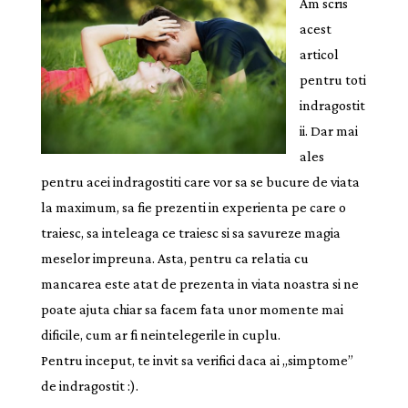
Am scris
acest
articol
pentru toti
indragostit
ii. Dar mai
ales
pentru acei indragostiti care vor sa se bucure de viata
la maximum, sa fie prezenti in experienta pe care o
traiesc, sa inteleaga ce traiesc si sa savureze magia
meselor impreuna. Asta, pentru ca relatia cu
mancarea este atat de prezenta in viata noastra si ne
poate ajuta chiar sa facem fata unor momente mai
dificile, cum ar fi neintelegerile in cuplu.
Pentru inceput, te invit sa verifici daca ai „simptome”
de indragostit :).