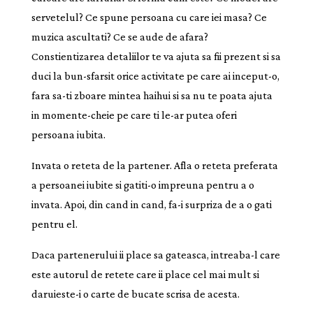
servetelul? Ce spune persoana cu care iei masa? Ce
muzica ascultati? Ce se aude de afara?
Constientizarea detaliilor te va ajuta sa fii prezent si sa
duci la bun-sfarsit orice activitate pe care ai inceput-o,
fara sa-ti zboare mintea haihui si sa nu te poata ajuta
in momente-cheie pe care ti le-ar putea oferi
persoana iubita.
Invata o reteta de la partener. Afla o reteta preferata
a persoanei iubite si gatiti-o impreuna pentru a o
invata. Apoi, din cand in cand, fa-i surpriza de a o gati
pentru el.
Daca partenerului ii place sa gateasca, intreaba-l care
este autorul de retete care ii place cel mai mult si
daruieste-i o carte de bucate scrisa de acesta.