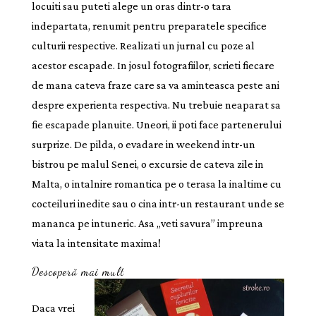
locuiti sau puteti alege un oras dintr-o tara
indepartata, renumit pentru preparatele specifice
culturii respective. Realizati un jurnal cu poze al
acestor escapade. In josul fotografiilor, scrieti fiecare
de mana cateva fraze care sa va aminteasca peste ani
despre experienta respectiva. Nu trebuie neaparat sa
fie escapade planuite. Uneori, ii poti face partenerului
surprize. De pilda, o evadare in weekend intr-un
bistrou pe malul Senei, o excursie de cateva zile in
Malta, o intalnire romantica pe o terasa la inaltime cu
cocteiluri inedite sau o cina intr-un restaurant unde se
mananca pe intuneric. Asa „veti savura” impreuna
viata la intensitate maxima!
Descoperă mai mult
Daca vrei