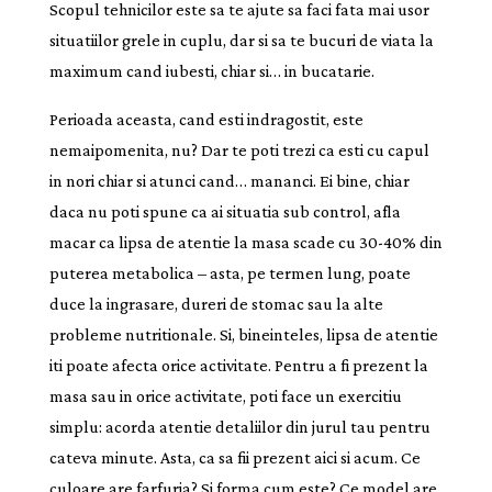
Scopul tehnicilor este sa te ajute sa faci fata mai usor
situatiilor grele in cuplu, dar si sa te bucuri de viata la
maximum cand iubesti, chiar si… in bucatarie.
Perioada aceasta, cand esti indragostit, este
nemaipomenita, nu? Dar te poti trezi ca esti cu capul
in nori chiar si atunci cand… mananci. Ei bine, chiar
daca nu poti spune ca ai situatia sub control, afla
macar ca lipsa de atentie la masa scade cu 30-40% din
puterea metabolica ‒ asta, pe termen lung, poate
duce la ingrasare, dureri de stomac sau la alte
probleme nutritionale. Si, bineinteles, lipsa de atentie
iti poate afecta orice activitate. Pentru a fi prezent la
masa sau in orice activitate, poti face un exercitiu
simplu: acorda atentie detaliilor din jurul tau pentru
cateva minute. Asta, ca sa fii prezent aici si acum. Ce
culoare are farfuria? Si forma cum este? Ce model are