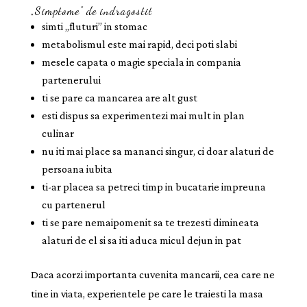
„Simptome” de indragostit
simti „fluturi” in stomac
metabolismul este mai rapid, deci poti slabi
mesele capata o magie speciala in compania
partenerului
ti se pare ca mancarea are alt gust
esti dispus sa experimentezi mai mult in plan
culinar
nu iti mai place sa mananci singur, ci doar alaturi de
persoana iubita
ti-ar placea sa petreci timp in bucatarie impreuna
cu partenerul
ti se pare nemaipomenit sa te trezesti dimineata
alaturi de el si sa iti aduca micul dejun in pat
Daca acorzi importanta cuvenita mancarii, cea care ne
tine in viata, experientele pe care le traiesti la masa