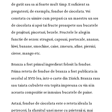
de gatit sau sa ai foarte mult timp. E suficient sa
pregatesti, de exemplu, fondue de ciocolata. Vei
constata cu uimire cum prepari ca un maestru un sos
de ciocolata si apoi tai fructe proaspete sau bucatele
de prajituri, piscoturi, bezele. Fructele le alegi in
functie de sezon: struguri, capsuni, portocale, ananas,
kiwi, banane, smochine, caise, zmeura, afine, piersici,
cirese, mango etc.
Branza a fost primul ingredient folosit la fondue.
Prima reteta de fondue de branza a fost publicata in
secolul al XVII-lea, intr-o carte din Zürich. Branza rasa
sau taiata cubulete era topita impreuna cu vin si in
aceasta compozitie se inmuiau bucatele de paine.
Astazi, fondue de ciocolata este o reteta ideala la
petreceri, la sfarsitul unei mese cu prietenii si, mai