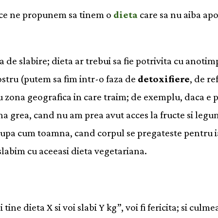
 ce ne propunem sa tinem o
dieta
care sa nu aiba apoi
 de slabire; dieta ar trebui sa fie potrivita cu anotim
ostru (putem sa fim intr-o faza de
detoxifiere
, de r
u zona geografica in care traim; de exemplu, daca e p
a grea, cand nu am prea avut acces la fructe si legum
; dupa cum toamna, cand corpul se pregateste pentru i
labim cu aceeasi dieta vegetariana.
ine dieta X si voi slabi Y kg”, voi fi fericita; si culm