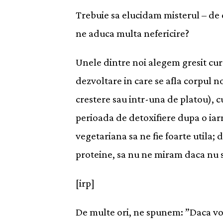
Trebuie sa elucidam misterul – de
ne aduca multa nefericire?
Unele dintre noi alegem gresit cura
dezvoltare in care se afla corpul n
crestere sau intr-una de platou), c
perioada de detoxifiere dupa o iarn
vegetariana sa ne fie foarte utila
proteine, sa nu ne miram daca nu s
[irp]
De multe ori, ne spunem: ”Daca voi t