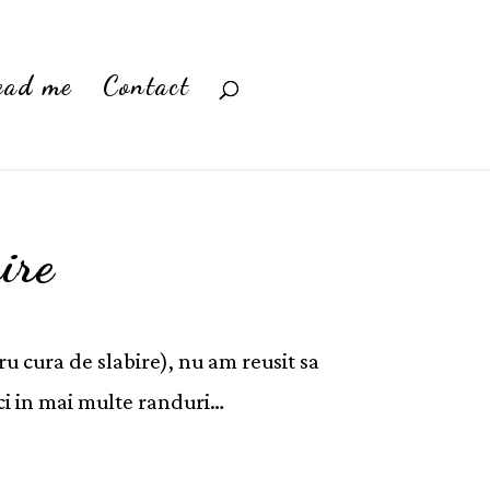
ead me
Contact
ire
u cura de slabire), nu am reusit sa
 ci in mai multe randuri…