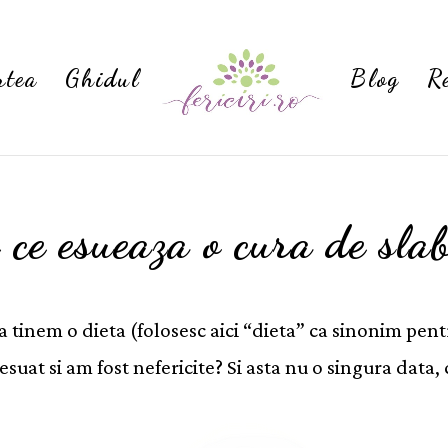
rtea
Ghidul
Blog
R
 ce esueaza o cura de slab
tinem o dieta (folosesc aici “dieta” ca sinonim pentr
uat si am fost nefericite? Si asta nu o singura data,