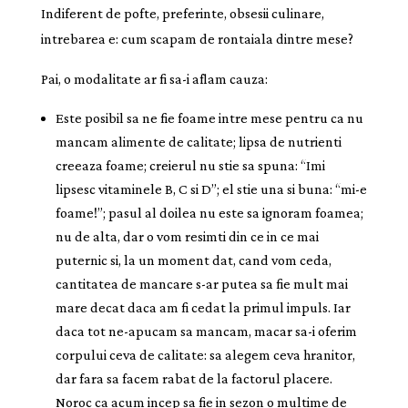
Indiferent de pofte, preferinte, obsesii culinare,
intrebarea e: cum scapam de rontaiala dintre mese?
Pai, o modalitate ar fi sa-i aflam cauza:
Este posibil sa ne fie foame intre mese pentru ca nu
mancam alimente de calitate; lipsa de nutrienti
creeaza foame; creierul nu stie sa spuna: “Imi
lipsesc vitaminele B, C si D”; el stie una si buna: “mi-e
foame!”; pasul al doilea nu este sa ignoram foamea;
nu de alta, dar o vom resimti din ce in ce mai
puternic si, la un moment dat, cand vom ceda,
cantitatea de mancare s-ar putea sa fie mult mai
mare decat daca am fi cedat la primul impuls. Iar
daca tot ne-apucam sa mancam, macar sa-i oferim
corpului ceva de calitate: sa alegem ceva hranitor,
dar fara sa facem rabat de la factorul placere.
Noroc ca acum incep sa fie in sezon o multime de