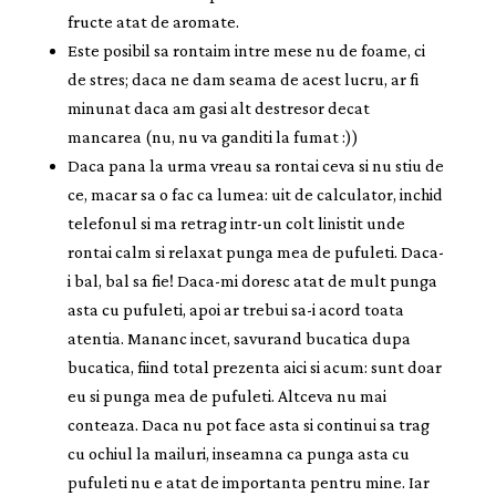
fructe atat de aromate.
Este posibil sa rontaim intre mese nu de foame, ci
de stres; daca ne dam seama de acest lucru, ar fi
minunat daca am gasi alt destresor decat
mancarea (nu, nu va ganditi la fumat :))
Daca pana la urma vreau sa rontai ceva si nu stiu de
ce, macar sa o fac ca lumea: uit de calculator, inchid
telefonul si ma retrag intr-un colt linistit unde
rontai calm si relaxat punga mea de pufuleti. Daca-
i bal, bal sa fie! Daca-mi doresc atat de mult punga
asta cu pufuleti, apoi ar trebui sa-i acord toata
atentia. Mananc incet, savurand bucatica dupa
bucatica, fiind total prezenta aici si acum: sunt doar
eu si punga mea de pufuleti. Altceva nu mai
conteaza. Daca nu pot face asta si continui sa trag
cu ochiul la mailuri, inseamna ca punga asta cu
pufuleti nu e atat de importanta pentru mine. Iar