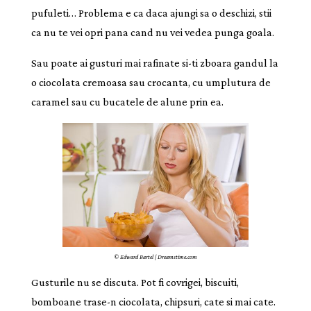
pufuleti… Problema e ca daca ajungi sa o deschizi, stii
ca nu te vei opri pana cand nu vei vedea punga goala.
Sau poate ai gusturi mai rafinate si-ti zboara gandul la
o ciocolata cremoasa sau crocanta, cu umplutura de
caramel sau cu bucatele de alune prin ea.
© Edward Bartel | Dreamstime.com
Gusturile nu se discuta. Pot fi covrigei, biscuiti,
bomboane trase-n ciocolata, chipsuri, cate si mai cate.