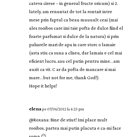
cateva cirese – in general fructe oricum) si 2.
lately, am renuntat de tot la rontait intre
mese prin faptul ca beau muuuult ceai (mai
ales rooibos care imi taie pofta de dulce fiind el
foarte parfumat si dulce de la natura) si prin
paharele mari de apa in care storc o lamaie
(asta stiu ca suna a cliseu, dar lamaia e cel mai
eficient lucru..sau cel putin pentru mine…am
auzit ca vit. C ar da pofta de mancare si mai
mare…but not for me, thank God!)
Hope it helps!
elena
pe 07/06/2012 la 6:23 pm
@Roxana: Bine de stiut! Imi place mult
rooibos, partea mai putin placuta e ca-mi face
somn 🙂