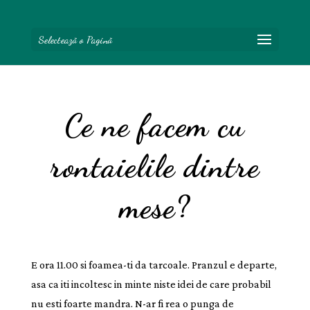
Selectează o Pagină
Ce ne facem cu
rontaielile dintre
mese?
E ora 11.00 si foamea-ti da tarcoale. Pranzul e departe,
asa ca iti incoltesc in minte niste idei de care probabil
nu esti foarte mandra. N-ar fi rea o punga de