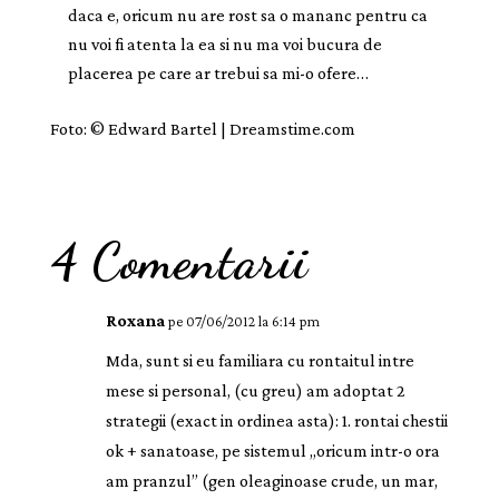
daca e, oricum nu are rost sa o mananc pentru ca
nu voi fi atenta la ea si nu ma voi bucura de
placerea pe care ar trebui sa mi-o ofere…
Foto: © Edward Bartel | Dreamstime.com
4 Comentarii
Roxana
pe 07/06/2012 la 6:14 pm
Mda, sunt si eu familiara cu rontaitul intre
mese si personal, (cu greu) am adoptat 2
strategii (exact in ordinea asta): 1. rontai chestii
ok + sanatoase, pe sistemul „oricum intr-o ora
am pranzul” (gen oleaginoase crude, un mar,