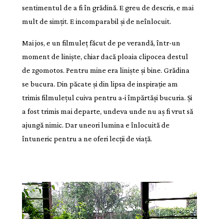
sentimentul de a fi în grădină. E greu de descris, e mai
mult de simțit. E incomparabil și de neînlocuit.
Mai jos, e un filmuleț făcut de pe verandă, într-un
moment de liniște, chiar dacă ploaia clipocea destul
de zgomotos. Pentru mine era liniște și bine. Grădina
se bucura. Din păcate și din lipsa de inspirație am
trimis filmulețul cuiva pentru a-i împărtăși bucuria. Și
a fost trimis mai departe, undeva unde nu aș fi vrut să
ajungă nimic. Dar uneori lumina e înlocuită de
întuneric pentru a ne oferi lecții de viață.