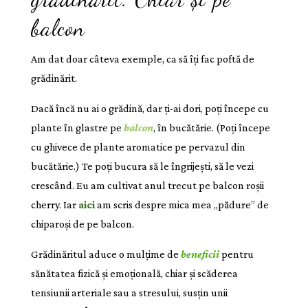
balcon
Am dat doar câteva exemple, ca să îți fac poftă de
grădinărit.
Dacă încă nu ai o grădină, dar ți-ai dori, poți începe cu
plante în glastre pe
balcon
, în bucătărie. (Poți începe
cu ghivece de plante aromatice pe pervazul din
bucătărie.) Te poți bucura să le îngrijești, să le vezi
crescând. Eu am cultivat anul trecut pe balcon roșii
cherry. Iar
aici
am scris despre mica mea „pădure” de
chiparoși de pe balcon.
Grădinăritul aduce o mulțime de
beneficii
pentru
sănătatea fizică și emoțională, chiar și scăderea
tensiunii arteriale sau a stresului, susțin unii