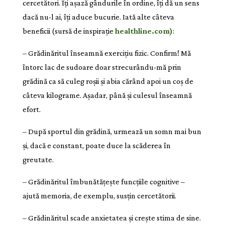
cercetători. Îți așază gândurile în ordine, îți dă un sens
dacă nu-l ai, îți aduce bucurie. Iată alte câteva
beneficii (sursă de inspirație
healthline.com)
:
– Grădinăritul înseamnă exercițiu fizic. Confirm! Mă
întorc lac de sudoare doar strecurându-mă prin
grădină ca să culeg roșii și abia cărând apoi un coș de
câteva kilograme. Așadar, până și culesul înseamnă
efort.
– După sportul din grădină, urmează un somn mai bun
și, dacă e constant, poate duce la scăderea în
greutate.
– Grădinăritul îmbunătățește funcțiile cognitive –
ajută memoria, de exemplu, susțin cercetătorii.
– Grădinăritul scade anxietatea și crește stima de sine.