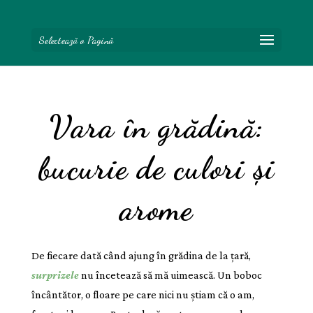
Selectează o Pagină
Vara în grădină:
bucurie de culori și
arome
De fiecare dată când ajung în grădina de la țară,
surprizele
nu încetează să mă uimească. Un boboc
încântător, o floare pe care nici nu știam că o am,