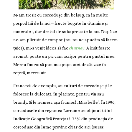
M-am trezit cu corcodușe din belșug, ca în multe
gospodării de la noi – fructe bogate în vitamine și
minerale -, dar destul de subapreciate la noi. După ce
ne-am plictisit de compot (nu, nu ne apucăm să facem
țuică), mi-a venit ideea să fac
chutney
. A ieșit foarte
aromat, poate un pic cam acrișor pentru gustul meu.
Mereu îmi zic să pun mai puțin oțet decât zice în
rețetă, mereu uit.
Francezii, de exemplu, au culturi de corcodușe și le
folosesc la dulceață, în plăcinte, pentru vin sau
brandy. Și le numesc așa frumos! „Mirabelle”. În 1996,
corcodușele din regiunea Lorraine au obținut titlul
Indicație Geografică Protejată. 75% din producția de
corcodușe din lume provine chiar de aici (sursa: