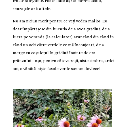
fructe și legume. Poate dacă aș sta mereu acolo,
senzațiile ar fi altele.
Nu am niciun merit pentru ce veți vedea mai jos. Eu
doar împărtășesc din bucuria de a avea grădină, de a
lucra pe verandă (la calculator) aruncând din când în
când un ochi către verdele ce mă înconjoară, de a
merge cu coșulețul în grădină înainte de ora
prânzului – așa, pentru câteva roșii, niște cimbru, ardei
iuți, o vânătă, niște fasole verde sau un dovlecel.