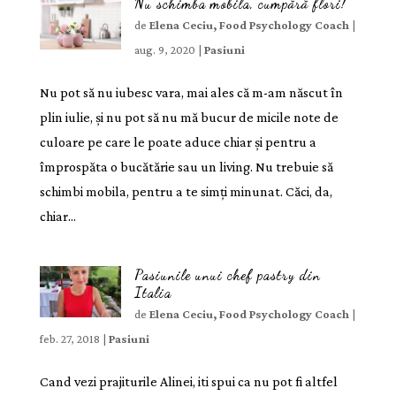
Nu schimba mobila, cumpără flori!
de
Elena Ceciu, Food Psychology Coach
|
aug. 9, 2020
|
Pasiuni
Nu pot să nu iubesc vara, mai ales că m-am născut în
plin iulie, și nu pot să nu mă bucur de micile note de
culoare pe care le poate aduce chiar și pentru a
împrospăta o bucătărie sau un living. Nu trebuie să
schimbi mobila, pentru a te simți minunat. Căci, da,
chiar...
Pasiunile unui chef pastry din
Italia
de
Elena Ceciu, Food Psychology Coach
|
feb. 27, 2018
|
Pasiuni
Cand vezi prajiturile Alinei, iti spui ca nu pot fi altfel