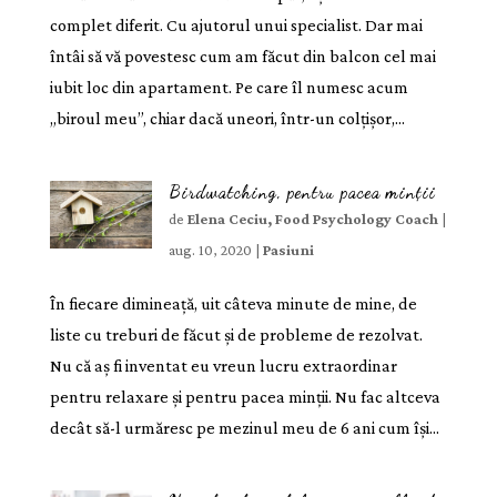
complet diferit. Cu ajutorul unui specialist. Dar mai
întâi să vă povestesc cum am făcut din balcon cel mai
iubit loc din apartament. Pe care îl numesc acum
„biroul meu”, chiar dacă uneori, într-un colțișor,...
Birdwatching, pentru pacea minții
de
Elena Ceciu, Food Psychology Coach
|
aug. 10, 2020
|
Pasiuni
În fiecare dimineață, uit câteva minute de mine, de
liste cu treburi de făcut și de probleme de rezolvat.
Nu că aș fi inventat eu vreun lucru extraordinar
pentru relaxare și pentru pacea minții. Nu fac altceva
decât să-l urmăresc pe mezinul meu de 6 ani cum își...