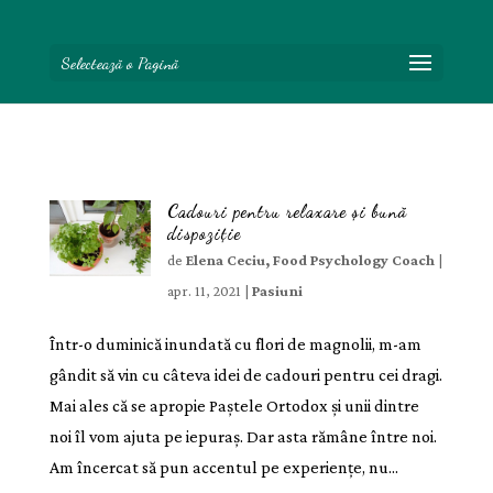
Selectează o Pagină
Cadouri pentru relaxare și bună
dispoziție
de
Elena Ceciu, Food Psychology Coach
|
apr. 11, 2021
|
Pasiuni
Într-o duminică inundată cu flori de magnolii, m-am
gândit să vin cu câteva idei de cadouri pentru cei dragi.
Mai ales că se apropie Paștele Ortodox și unii dintre
noi îl vom ajuta pe iepuraș. Dar asta rămâne între noi.
Am încercat să pun accentul pe experiențe, nu...