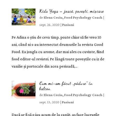
Kids Yoga – joacă, povești, mișcare
de
Elena Ceciu, Food Psychology Coach
|
sept. 26, 2020
|
Pasiuni
Pe Adina o știu de ceva timp, poate chiar să fie vreo 10
ani, când ni s-au intersectat drumurile la revista Good
Food. Ea jongla cu arome, dar mai ales cu cuvinte, fiind
food editor-ul revistei. Pe lângă toate poveștile cu iz de
vanilie și portocale din acea perioadă,...
Cum mi-am făcut „pădure” în
balcon
de
Elena Ceciu, Food Psychology Coach
|
sept. 13, 2020
|
Pasiuni
Dacă ar fi să o iau acum de la capăt, aș face lucrurile